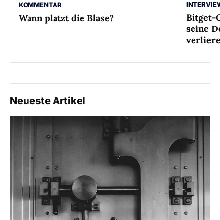
INTERVIE
KOMMENTAR
Bitget-
Wann platzt die Blase?
seine D
verlier
Neueste Artikel