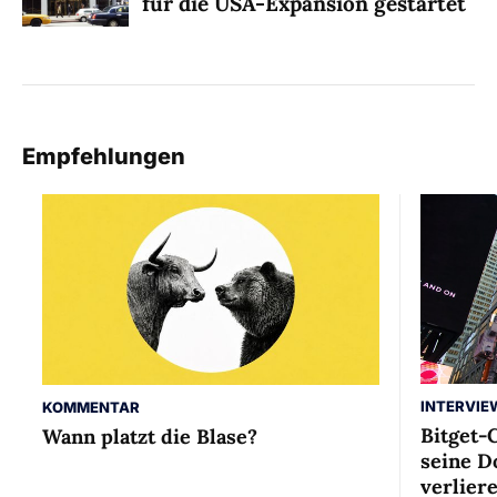
für die USA-Expansion gestartet
Empfehlungen
INTERVIE
KOMMENTAR
Bitget-
Wann platzt die Blase?
seine D
verlier