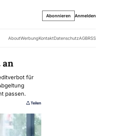
Abonnieren
Anmelden
About
Werbung
Kontakt
Datenschutz
AGB
RSS
t an
ditverbot für
 Abgeltung
ht passen.
Teilen