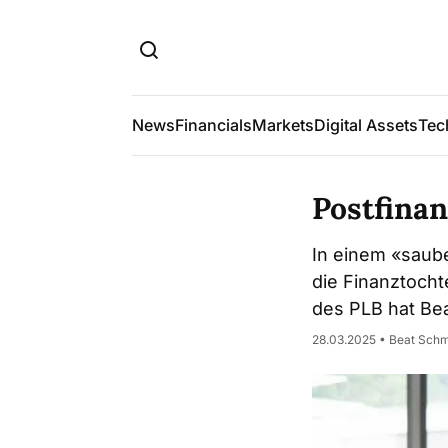
News
Financials
Markets
Digital Assets
Tec
Postfinan
In einem «saube
die Finanztocht
des PLB hat Bea
28.03.2025 • Beat Sch