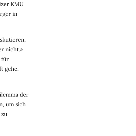
weizer KMU
rger in
iskutieren,
r nicht.»
 für
t gehe.
Dilemma der
n, um sich
 zu