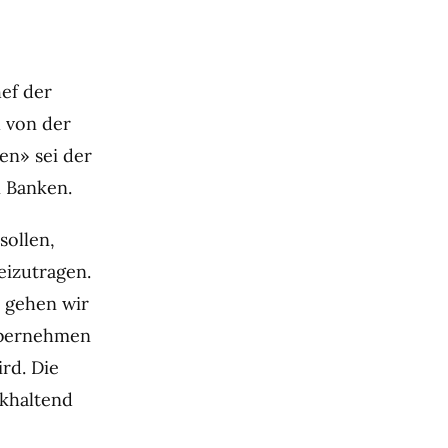
hef der
l von der
en» sei der
n Banken.
sollen,
eizutragen.
 gehen wir
 übernehmen
rd. Die
ckhaltend