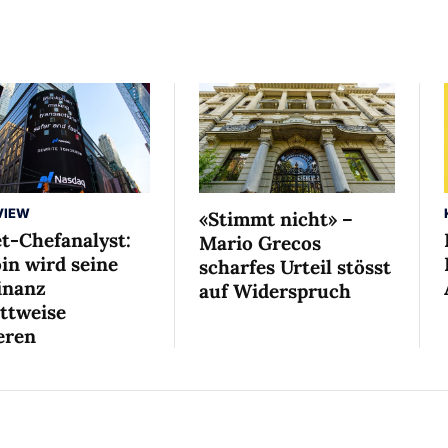
VIEW
«Stimmt nicht» –
et-Chefanalyst:
Mario Grecos
in wird seine
scharfes Urteil stösst
nanz
auf Widerspruch
ittweise
eren