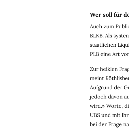
Wer soll für 
Auch zum Public
BLKB. Als syst
staatlichen Liq
PLB eine Art vo
Zur heiklen Frag
meint Röthlisber
Aufgrund der G
jedoch davon au
wird.» Worte, d
UBS und mit ihr
bei der Frage n