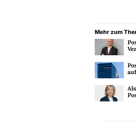
Mehr zum Th
Po
Ve
Po
au
Als
Po