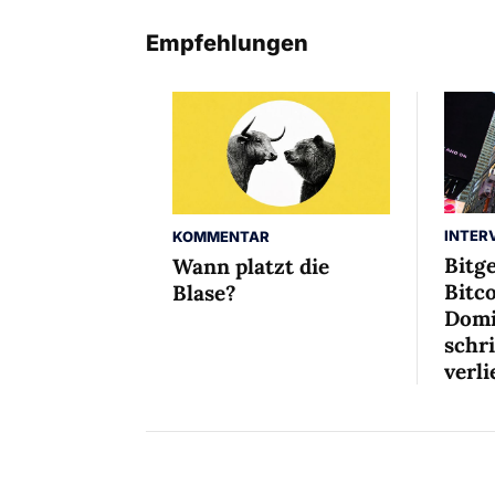
Empfehlungen
INTER
KOMMENTAR
Bitg
Wann platzt die
Bitco
Blase?
Domi
schr
verli