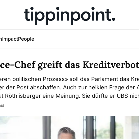
h
Impact
People
ce-Chef greift das Kreditverbo
ren politischen Prozess» soll das Parlament das Kre
er der Post abschaffen. Auch zur heiklen Frage der
t Röthlisberger eine Meinung. Sie dürfte er UBS nic
mid