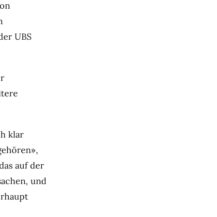
von
n
 der UBS
er
itere
h klar
 gehören»,
das auf der
sachen, und
erhaupt