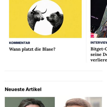
INTERVIE
KOMMENTAR
Bitget-
Wann platzt die Blase?
seine D
verlier
Neueste Artikel