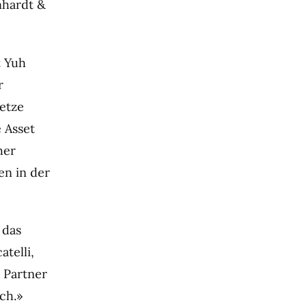
nhardt &
t Yuh
r
setze
e Asset
her
n in der
 das
telli,
m Partner
ch.»