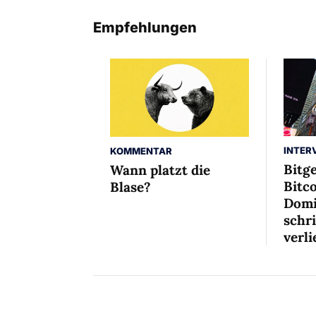
Empfehlungen
INTER
KOMMENTAR
Bitg
Wann platzt die
Bitco
Blase?
Domi
schr
verli