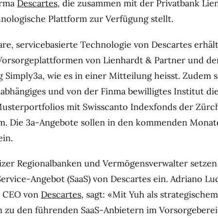
irma
Descartes
, die zusammen mit der Privatbank Lie
nologische Plattform zur Verfügung stellt.
re, servicebasierte Technologie von Descartes erhäl
orsorgeplattformen von Lienhardt & Partner und de
 Simply3a, wie es in einer Mitteilung heisst. Zudem 
abhängiges und von der Finma bewilligtes Institut di
Musterportfolios mit Swisscanto Indexfonds der Zürc
m. Die 3a-Angebote sollen in den kommenden Monate
ein.
zer Regionalbanken und Vermögensverwalter setzen
ervice-Angebot (SaaS) von Descartes ein. Adriano Luca
d CEO von
Descartes
, sagt: «Mit Yuh als strategische
n zu den führenden SaaS-Anbietern im Vorsorgeberei