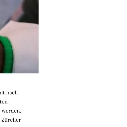
hlt nach
ten
t werden.
e Zürcher