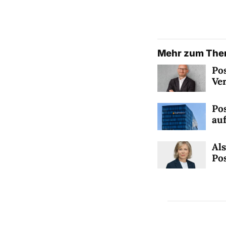
Mehr zum Th
Po
Ve
Po
au
Als
Po