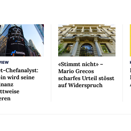
VIEW
«Stimmt nicht» –
et-Chefanalyst:
Mario Grecos
in wird seine
scharfes Urteil stösst
nanz
auf Widerspruch
ittweise
eren