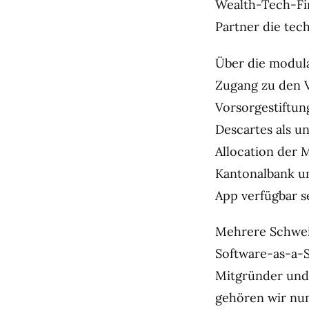
Wealth-Tech-F
Partner die tech
Über die modula
Zugang zu den V
Vorsorgestiftung
Descartes als un
Allocation der 
Kantonalbank u
App verfügbar s
Mehrere Schwei
Software-as-a-S
Mitgründer un
gehören wir nu