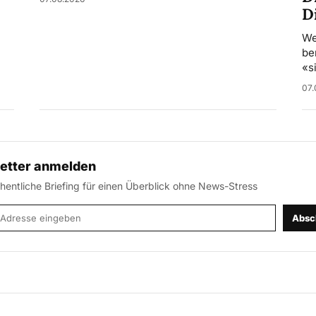
D
We
be
«s
07.
etter anmelden
entliche Briefing für einen Überblick ohne News-Stress
-Adresse
Absc