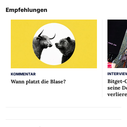
Empfehlungen
INTERVIE
KOMMENTAR
Bitget-
Wann platzt die Blase?
seine D
verlier