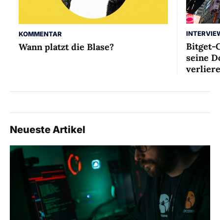
INTERVIE
KOMMENTAR
Bitget-
Wann platzt die Blase?
seine D
verlier
Neueste Artikel