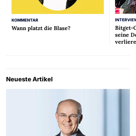
INTERVIE
KOMMENTAR
Bitget-
Wann platzt die Blase?
seine D
verlier
Neueste Artikel