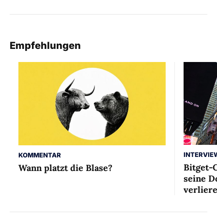
Empfehlungen
INTERVIE
KOMMENTAR
Bitget-
Wann platzt die Blase?
seine D
verlier