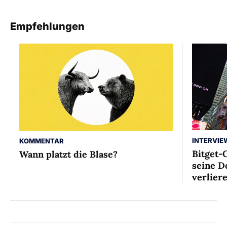
Empfehlungen
INTERVIE
KOMMENTAR
Bitget-
Wann platzt die Blase?
seine D
verlier