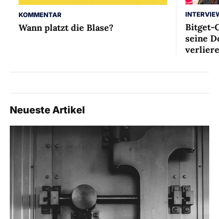
INTERVIE
KOMMENTAR
Bitget-
Wann platzt die Blase?
seine D
verlier
Neueste Artikel