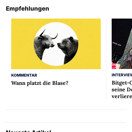
Empfehlungen
INTERVIE
KOMMENTAR
Bitget-
Wann platzt die Blase?
seine D
verlier