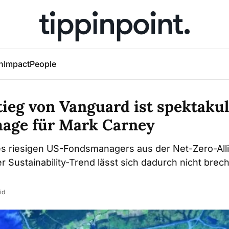
h
Impact
People
ieg von Vanguard ist spektakul
mage für Mark Carney
s riesigen US-Fondsmanagers aus der Net-Zero-Allia
r Sustainability-Trend lässt sich dadurch nicht brech
id