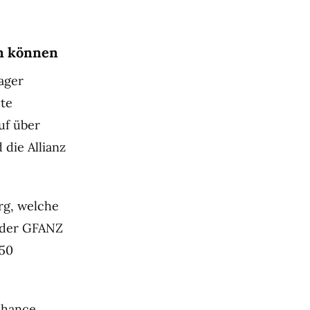
en können
ager
ete
uf über
die Allianz
rg, welche
 der GFANZ
150
Chance,