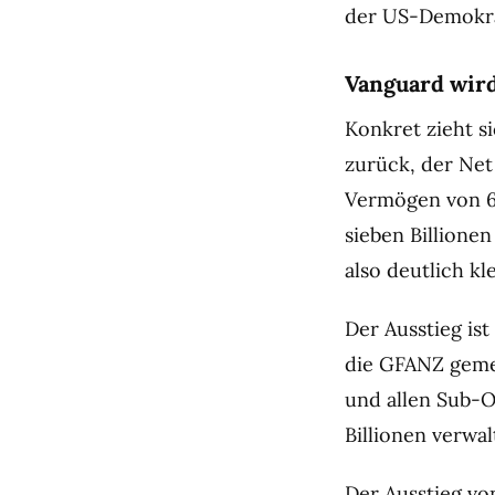
der US-Demokr
Vanguard wird
Konkret zieht s
zurück, der Net
Vermögen von 66
sieben Billione
also deutlich kle
Der Ausstieg is
die GFANZ geme
und allen Sub-O
Billionen verwal
Der Ausstieg vo