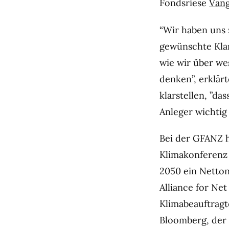
Fondsriese
Van
“Wir haben uns
gewünschte Klar
wie wir über wes
denken”, erklä
klarstellen, ”d
Anleger wichtig 
Bei der GFANZ h
Klimakonferenz 
2050 ein Nettonu
Alliance for N
Klimabeauftragt
Bloomberg, der