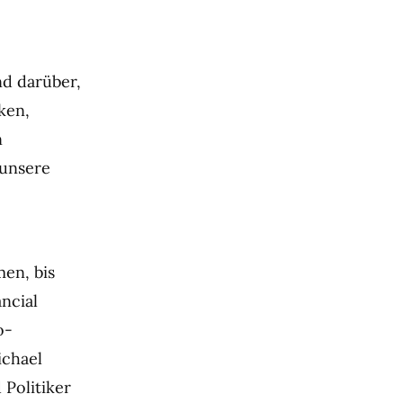
e
nd darüber,
ken,
n
 unsere
men, bis
ncial
o-
ichael
Politiker