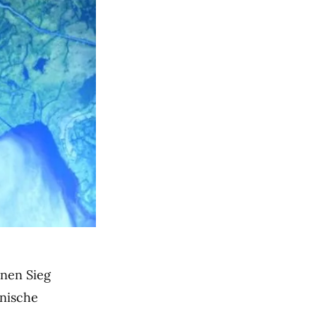
inen Sieg
anische