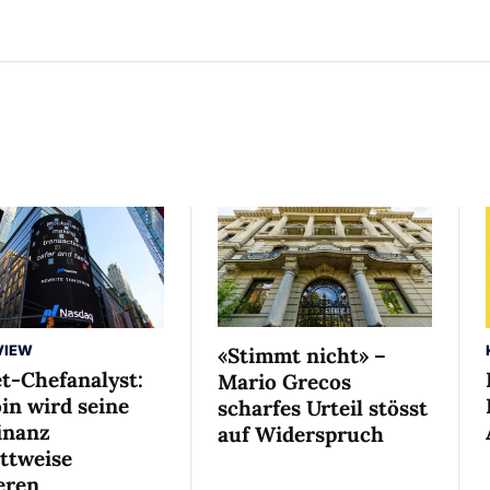
VIEW
«Stimmt nicht» –
et-Chefanalyst:
Mario Grecos
in wird seine
scharfes Urteil stösst
nanz
auf Widerspruch
ittweise
eren