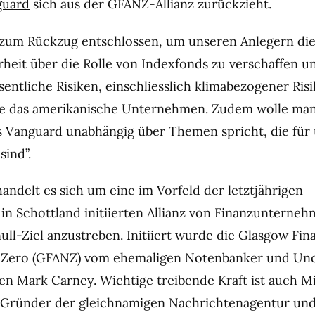
guard
sich aus der GFANZ-Allianz zurückzieht.
 zum Rückzug entschlossen, um unseren Anlegern di
heit über die Rolle von Indexfonds zu verschaffen u
entliche Risiken, einschliesslich klimabezogener Risi
rte das amerikanische Unternehmen. Zudem wolle ma
ass Vanguard unabhängig über Themen spricht, die für
sind”.
andelt es sich um eine im Vorfeld der letztjährigen
in Schottland initiierten Allianz von Finanzunterneh
ll-Ziel anzustreben. Initiiert wurde die Glasgow Fina
et Zero (GFANZ) vom ehemaligen Notenbanker und Un
en Mark Carney. Wichtige treibende Kraft ist auch M
 Gründer der gleichnamigen Nachrichtenagentur und 