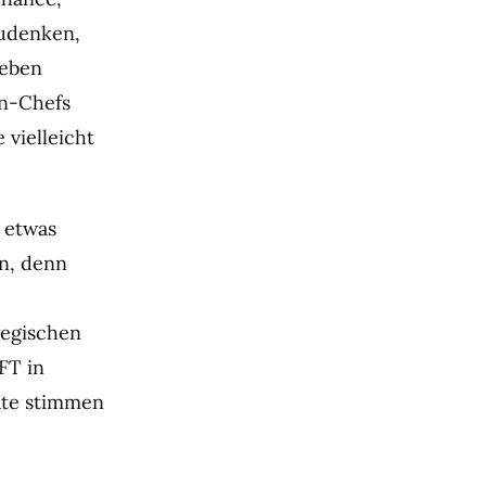
zudenken,
ieben
en-Chefs
vielleicht
 etwas
n, denn
wegischen
FT in
räte stimmen