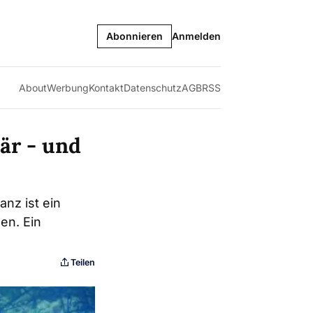
Abonnieren
Anmelden
About
Werbung
Kontakt
Datenschutz
AGB
RSS
är - und
nz ist ein
en. Ein
Teilen