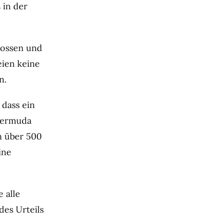
 in der
lossen und
seien keine
n.
 dass ein
 Bermuda
n über 500
ine
 alle
des Urteils