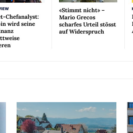
VIEW
«Stimmt nicht» –
et-Chefanalyst:
Mario Grecos
in wird seine
scharfes Urteil stösst
nanz
auf Widerspruch
ittweise
eren