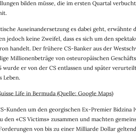
llungen bilden müsse, die im ersten Quartal verbuch
it.
tische Auseinandersetzung es dabei geht, erwähnte 
en jedoch keine Zweifel, dass es sich um den spektaku
ron handelt. Der frühere CS-Banker aus der Westsch
llige Millionenbeträge von osteuropäischen Geschäft
5 wurde er von der CS entlassen und später verurteil
s Leben.
Suisse Life in Bermuda (Quelle: Google Maps)
CS-Kunden um den georgischen Ex-Premier Bidzina Iv
 zu den «CS Victims» zusammen und machten gemein
orderungen von bis zu einer Milliarde Dollar geltend