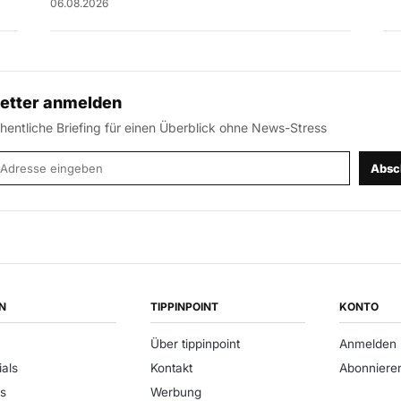
06.08.2026
etter anmelden
entliche Briefing für einen Überblick ohne News-Stress
-Adresse
Absc
N
TIPPINPOINT
KONTO
Über tippinpoint
Anmelden
ials
Kontakt
Abonniere
s
Werbung