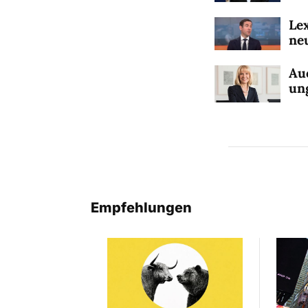
Lex
ne
Au
un
Empfehlungen