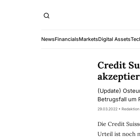
News
Financials
Markets
Digital Assets
Tec
Credit S
akzeptie
(Update) Osteur
Betrugsfall um P
29.03.2022 • Redaktion
Die Credit Suiss
Urteil ist noch