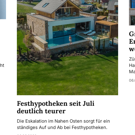
G
E
w
Zü
ht
Ha
Ma
06.
Festhypotheken seit Juli
deutlich teurer
Die Eskalation im Nahen Osten sorgt für ein
ständiges Auf und Ab bei Festhypotheken.