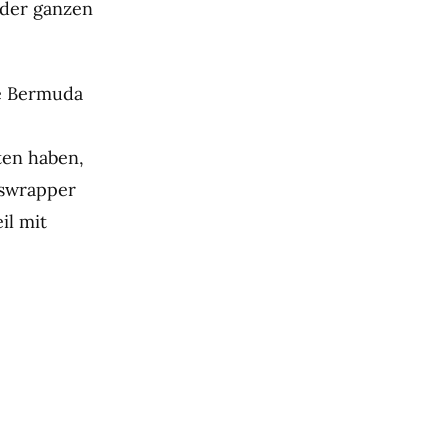
 der ganzen
e Bermuda
ten haben,
gswrapper
il mit