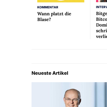
INTER
KOMMENTAR
Bitg
Wann platzt die
Bitco
Blase?
Domi
schr
verli
Neueste Artikel