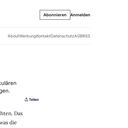
Abonnieren
Anmelden
About
Werbung
Kontakt
Datenschutz
AGB
RSS
kulären
ngen.
Teilen
chten. Das
was die