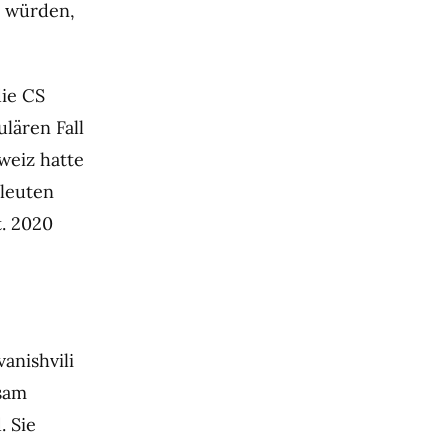
t würden,
die CS
lären Fall
weiz hatte
sleuten
t. 2020
anishvili
sam
. Sie