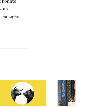
z könnte
 vom
r einzigen