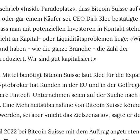
schrieb «
Inside Paradeplatz
», dass Bitcoin Suisse auf
 oder gar einem Käufer sei. CEO Dirk Klee bestätigt
 dass man mit potenziellen Investoren in Kontakt stehe
nicht an Kapital- oder Liquiditätsproblemen liege: «Wi
nd haben - wie die ganze Branche - die Zahl der
eduziert. Wir sind gut kapitalisiert.»
 Mittel benötigt Bitcoin Suisse laut Klee für die Expa
yptobroker hat Kunden in der EU und in der Golfreg
dere Fintech-Unternehmen seien auf der Suche nach
e. Eine Mehrheitsübernahme von Bitcoin Suisse könne
werden, sei aber «nicht das Zielszenario», sagte er d
l 2022 bei Bitcoin Suisse mit dem Auftrag angetreten