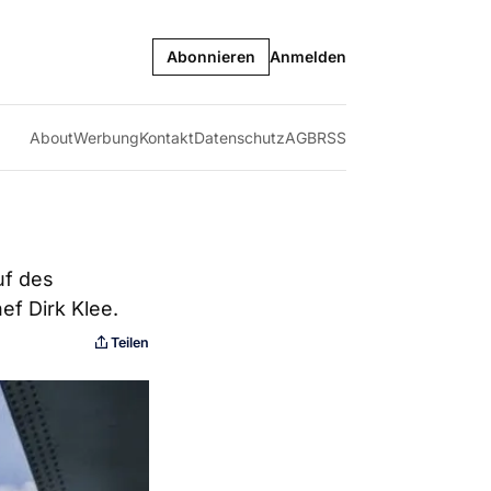
Abonnieren
Anmelden
About
Werbung
Kontakt
Datenschutz
AGB
RSS
uf des
ef Dirk Klee.
Teilen