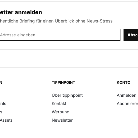
etter anmelden
entliche Briefing für einen Überblick ohne News-Stress
-Adresse
Absc
N
TIPPINPOINT
KONTO
Über tippinpoint
Anmelden
ials
Kontakt
Abonniere
s
Werbung
 Assets
Newsletter
t