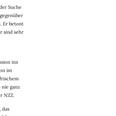
 der Suche
e gegenüber
. Er betont
r sind sehr
nsion ins
ion im
 frischem
 nie ganz
er NZZ.
, das