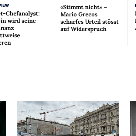
VIEW
«Stimmt nicht» –
et-Chefanalyst:
Mario Grecos
in wird seine
scharfes Urteil stösst
nanz
auf Widerspruch
ittweise
eren