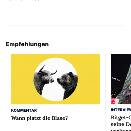
Empfehlungen
INTERVIE
KOMMENTAR
Bitget-
Wann platzt die Blase?
seine D
verlier