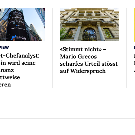
VIEW
«Stimmt nicht» –
et-Chefanalyst:
Mario Grecos
in wird seine
scharfes Urteil stösst
nanz
auf Widerspruch
ittweise
eren