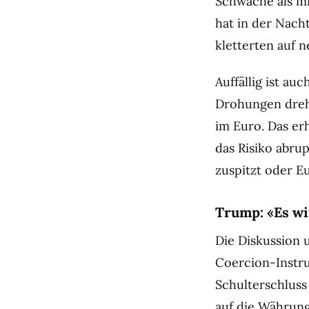
Schwäche als m
hat in der Nach
kletterten auf 
Auffällig ist a
Drohungen dreht
im Euro. Das er
das Risiko abru
zuspitzt oder E
Trump: «Es wi
Die Diskussion
Coercion-Instru
Schulterschluss
auf die Währun