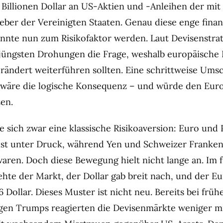
8 Billionen Dollar an US-Aktien und -Anleihen der mit
eber der Vereinigten Staaten. Genau diese enge finan
nnte nun zum Risikofaktor werden. Laut Devisenstrat
 jüngsten Drohungen die Frage, weshalb europäische 
erändert weiterführen sollten. Eine schrittweise Ums
 wäre die logische Konsequenz – und würde den Eur
zen.
te sich zwar eine klassische Risikoaversion: Euro und
st unter Druck, während Yen und Schweizer Franken 
aren. Doch diese Bewegung hielt nicht lange an. Im 
ehte der Markt, der Dollar gab breit nach, und der Eu
16 Dollar. Dieses Muster ist nicht neu. Bereits bei früh
gen Trumps reagierten die Devisenmärkte weniger m