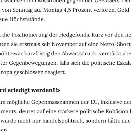
it wachsendem Misstrauen gegenüber US-Assets. Der
t von Sonntag auf Montag 4,5 Prozent verloren. Gold 
neue Höchststände.
uch die Positionierung der Hedgefonds. Kurz vor den n
en sie erstmals seit November auf eine Netto-Short
höht zwar kurzfristig den Abwärtsdruck, verstärkt abe
pter Gegenbewegungen, falls sich die politische Eskal
uropa geschlossen reagiert.
rd erledigt werden!!!»
 um mögliche Gegenmassnahmen der EU, inklusive des
ments, deutet auf eine stärkere politische Kohäsion h
 würde nicht nur handelspolitisch, sondern hätte au
gen.