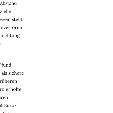
 Abstand
zielle
egen stellt
Investoren
chichtung
o
 Pfund
als sichere
früheren
ro erholte
eren
it Euro-