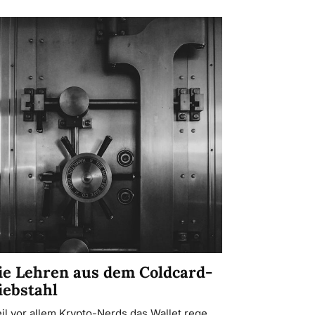
ie Lehren aus dem Coldcard-
iebstahl
il vor allem Krypto-Nerds das Wallet rege