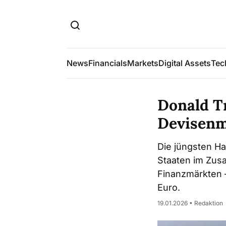
News
Financials
Markets
Digital Assets
Tec
Donald T
Devisenm
Die jüngsten H
Staaten im Zus
Finanzmärkten –
Euro.
19.01.2026 • Redaktion