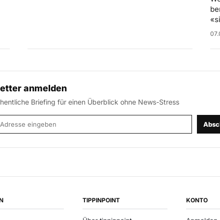
be
«s
07.
etter anmelden
entliche Briefing für einen Überblick ohne News-Stress
-Adresse
Absc
N
TIPPINPOINT
KONTO