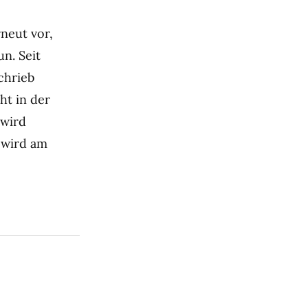
neut vor,
n. Seit
chrieb
ht in der
 wird
p wird am