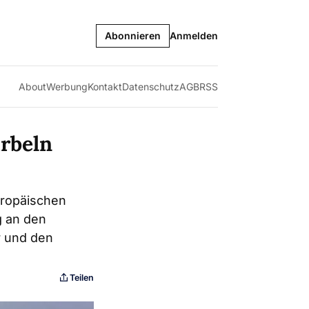
Abonnieren
Anmelden
About
Werbung
Kontakt
Datenschutz
AGB
RSS
rbeln
uropäischen
g an den
r und den
Teilen