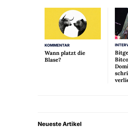
INTER
KOMMENTAR
Bitg
Wann platzt die
Bitco
Blase?
Domi
schr
verli
Neueste Artikel