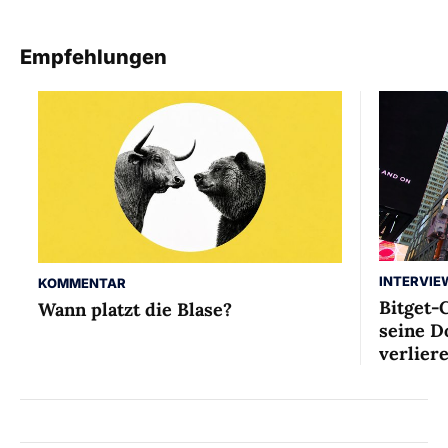
Empfehlungen
INTERVIE
KOMMENTAR
Bitget-
Wann platzt die Blase?
seine D
verlier