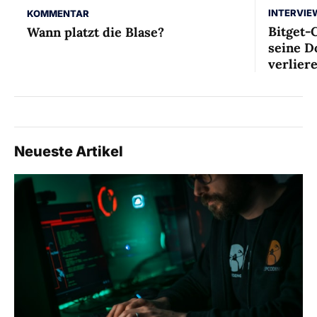
INTERVIE
KOMMENTAR
Bitget-
Wann platzt die Blase?
seine D
verlier
Neueste Artikel