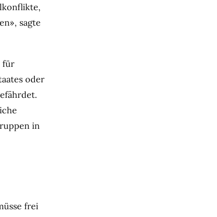
konflikte,
en», sagte
 für
taates oder
efährdet.
liche
ruppen in
müsse frei