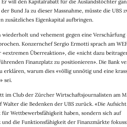
r: Er will den Kapitalrabatt für die Auslandstöchter gan
t der Bund Ja zu dieser Massnahme, müsste die UBS z
n zusätzliches Eigenkapital aufbringen.
h wiederholt und vehement gegen eine Verschärfung
prochen. Konzernchef Sergio Ermotti sprach am WE
r «extremen Überreaktion», die «nicht dazu beitrage
 führenden Finanzplatz zu positionieren». Die Bank v
 erklären, warum dies «völlig unnötig und eine kras
 sei.
itt im Club der Zürcher Wirtschaftsjournalisten am 
 Walter die Bedenken der UBS zurück. «Die Aufsicht 
 für Wettbewerbsfähigkeit haben, sondern sich auf
 und die Funktionsfähigkeit der Finanzmärkte fokussi