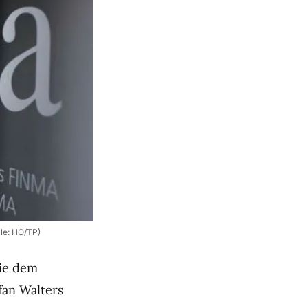
le: HO/TP)
sie dem
fan Walters