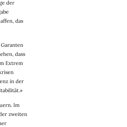
ge der
gabe
affen, das
n Garanten
sehen, dass
nem Extrem
krisen
enz in der
abilität.»
uern. Im
der zweiten
ner