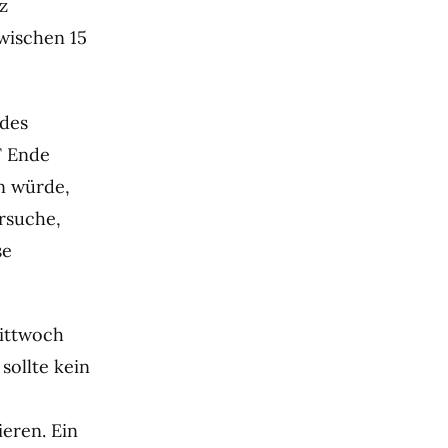
z
wischen 15
 des
F Ende
n würde,
ersuche,
se
Mittwoch
sollte kein
eren. Ein