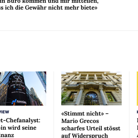
in Büro kommen und mir mitteilen,
s ich die Gewähr nicht mehr biete»
VIEW
«Stimmt nicht» –
et-Chefanalyst:
Mario Grecos
in wird seine
scharfes Urteil stösst
nanz
auf Widerspruch