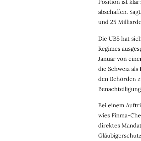
Position ist kla
abschaffen. Sag
und 25 Milliarde
Die UBS hat sic
Regimes ausges
Januar von eine
die Schweiz als
den Behörden zu
Benachteiligung»
Bei einem Auftr
wies Finma-Chef
direktes Mandat
Gläubigerschutz