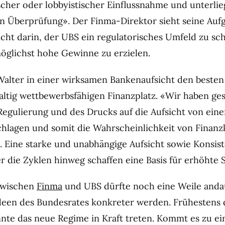
ischer oder lobbyistischer Einflussnahme und unterlie
en Überprüfung». Der Finma-Direktor sieht seine Auf
icht darin, der UBS ein regulatorisches Umfeld zu sch
 möglichst hohe Gewinne zu erzielen.
Walter in einer wirksamen Bankenaufsicht den beste
altig wettbewerbsfähigen Finanzplatz. «Wir haben ge
Regulierung und des Drucks auf die Aufsicht von ei
chlagen und somit die Wahrscheinlichkeit von Finanz
. Eine starke und unabhängige Aufsicht sowie Konsist
 die Zyklen hinweg schaffen eine Basis für erhöhte St
 zwischen
Finma
und UBS dürfte noch eine Weile anda
Ideen des Bundesrates konkreter werden. Frühestens 
nnte das neue Regime in Kraft treten. Kommt es zu ei