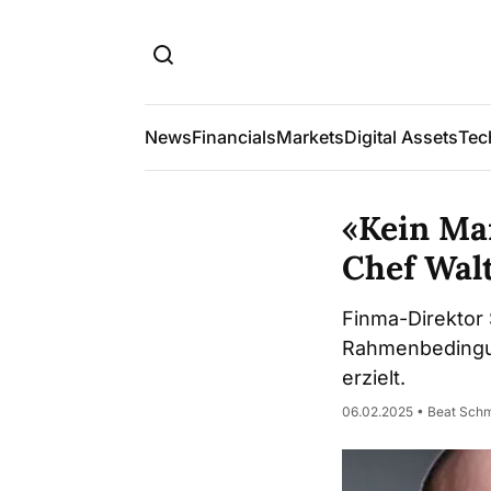
News
Financials
Markets
Digital Assets
Tec
«Kein Ma
Chef Wal
Finma-Direktor 
Rahmenbedingun
erzielt.
06.02.2025 • Beat Sch