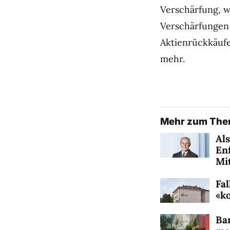
Verschärfung, w
Verschärfungen 
Aktienrückkäufe
mehr.
Mehr zum Th
Als
En
Mi
Fal
«k
Ba