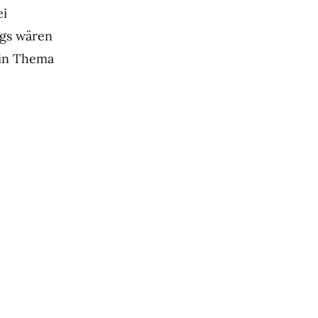
ei
ngs wären
ein Thema