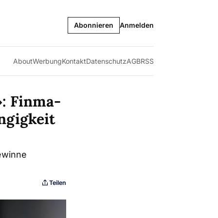
Abonnieren
Anmelden
About
Werbung
Kontakt
Datenschutz
AGB
RSS
»: Finma-
ngigkeit
ewinne
Teilen