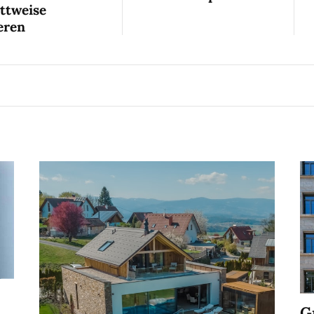
ittweise
eren
G