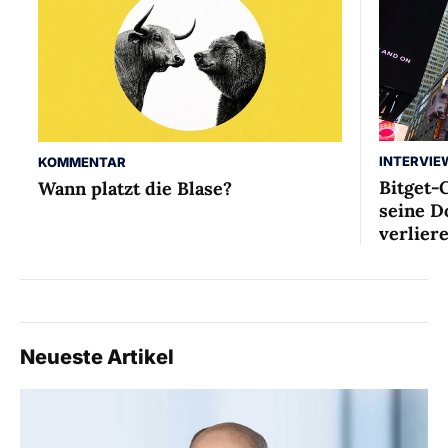
INTERVIE
KOMMENTAR
Bitget-
Wann platzt die Blase?
seine D
verlier
Neueste Artikel