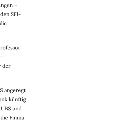
ungen –
iden SFI-
lic
professor
S-
r der
S angeregt
ank künftig
e UBS und
 die Finma