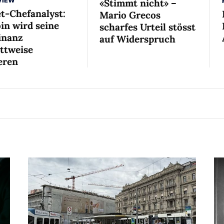
VIEW
«Stimmt nicht» –
et-Chefanalyst:
Mario Grecos
in wird seine
scharfes Urteil stösst
nanz
auf Widerspruch
ittweise
eren