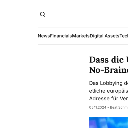
News
Financials
Markets
Digital Assets
Tec
Dass die 
No-Brain
Das Lobbying de
etliche europäis
Adresse für Verm
05.11.2024 • Beat Schm