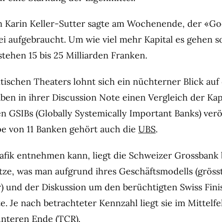
n Karin Keller-Sutter sagte am Wochenende, der «Go
 aufgebraucht. Um wie viel mehr Kapital es gehen soll
tehen 15 bis 25 Milliarden Franken.
itischen Theaters lohnt sich ein nüchterner Blick auf 
aben in ihrer Discussion Note einen Vergleich der Ka
n GSIBs (Globally Systemically Important Banks) veröf
e von 11 Banken gehört auch die
UBS
.
fik entnehmen kann, liegt die Schweizer Grossbank
itze, was man aufgrund ihres Geschäftsmodells (grösst
 und der Diskussion um den berüchtigten Swiss Fini
. Je nach betrachteter Kennzahl liegt sie im Mittelfe
unteren Ende (TCR).