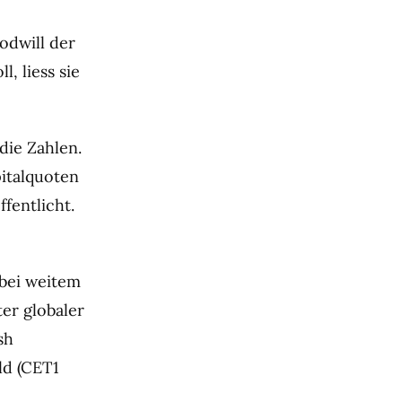
odwill der
, liess sie
die Zahlen.
pitalquoten
fentlicht.
 bei weitem
er globaler
sh
ld (CET1