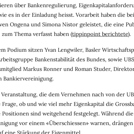
ieren über Bankenregulierung, Eigenkapitalanforder
ie es in der Einladung heisst. Vorarbeit haben die be
ven Ongena und Simona Nistor geleistet, die eine Pub
 zum Thema verfasst haben (
tippinpoint berichtete
).
em Podium sitzen Yvan Lengwiler, Basler Wirtschafts
Arbeitsgruppe Bankenstabilität des Bundes, sowie UB
smitglied Markus Ronner und Roman Studer, Direkto
 Bankiervereinigung.
 Veranstaltung, die dem Vernehmen nach von der UB
e Frage, ob und wie viel mehr Eigenkapital die Grossb
e Positionen sind weitgehend festgelegt. Während di
inigung vor einem «Überschiessen» warnen, drängen
f eine Stärkung der Eigenmittel.