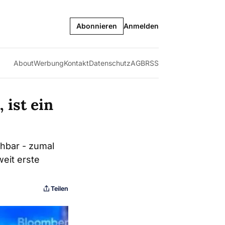
Abonnieren
Anmelden
About
Werbung
Kontakt
Datenschutz
AGB
RSS
 ist ein
ehbar - zumal
weit erste
Teilen