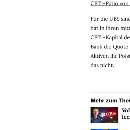
CET1-Ratio von 1
Für die
UBS
sind
hat in ihren mit
CET1-Kapital de
Bank die Quote 
Aktiven ihr Pol
das nicht.
Mehr zum Th
Vo
le