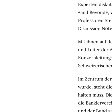
Experten diskut
«and Beyond», w
Professoren Ste
Discussion Note
Mit ihnen auf d
und Leiter der 
Konzernleitung
Schweizerischen
Im Zentrum der
wurde, steht di
halten muss. Di
die Bankiervere
und der Bund au