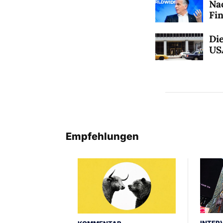
Na
Fi
Die
US
Empfehlungen