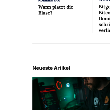
INTER
KOMMENTAR
Bitg
Wann platzt die
Bitco
Blase?
Domi
schr
verli
Neueste Artikel