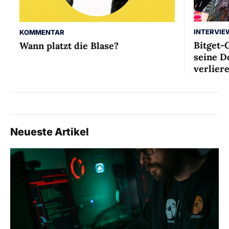
INTERVIE
KOMMENTAR
Bitget-
Wann platzt die Blase?
seine D
verlier
Neueste Artikel