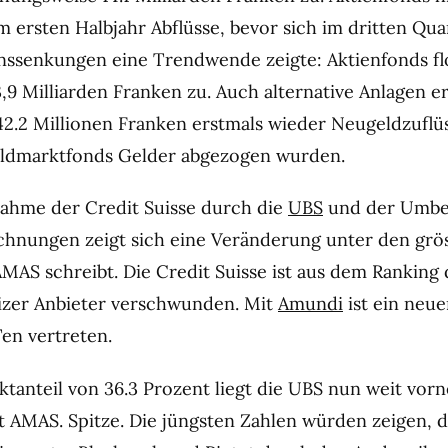
 ersten Halbjahr Abflüsse, bevor sich im dritten Qua
nssenkungen eine Trendwende zeigte: Aktienfonds fl
3,9 Milliarden Franken zu. Auch alternative Anlagen e
2.2 Millionen Franken erstmals wieder Neugeldzuflü
ldmarktfonds Gelder abgezogen wurden.
ahme der Credit Suisse durch die
UBS
und der Umb
hnungen zeigt sich eine Veränderung unter den grö
AMAS schreibt. Die Credit Suisse ist aus dem Ranking 
izer Anbieter verschwunden. Mit
Amundi
ist ein neu
en vertreten.
tanteil von 36.3 Prozent liegt die UBS nun weit vorn
bt AMAS. Spitze. Die jüngsten Zahlen würden zeigen, 