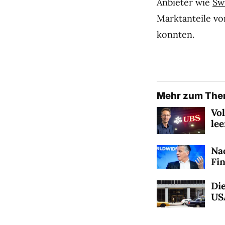
Anbieter wie
Sw
Marktanteile v
konnten.
Mehr zum Th
Vo
le
Na
Fi
Die
US