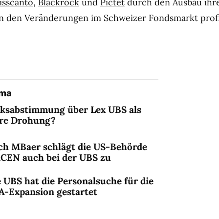
isscanto
,
Blackrock
und
Pictet
durch den Ausbau ihr
on den Veränderungen im Schweizer Fondsmarkt profi
ema
lksabstimmung über Lex UBS als
ere Drohung?
ch MBaer schlägt die US-Behörde
nCEN auch bei der UBS zu
 UBS hat die Personalsuche für die
A-Expansion gestartet