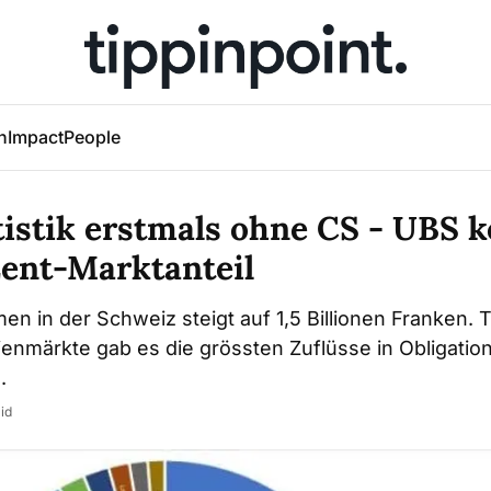
h
Impact
People
tistik erstmals ohne CS - UBS 
zent-Marktanteil
n in der Schweiz steigt auf 1,5 Billionen Franken. T
enmärkte gab es die grössten Zuflüsse in Obligatio
.
id