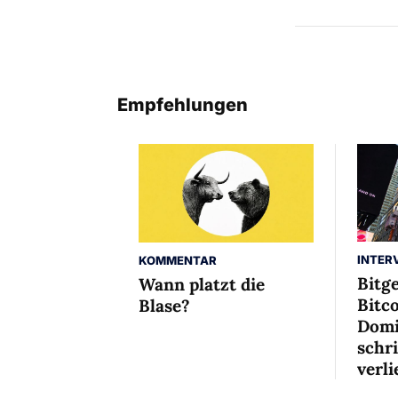
Empfehlungen
INTER
KOMMENTAR
Bitg
Wann platzt die
Bitco
Blase?
Domi
schr
verli