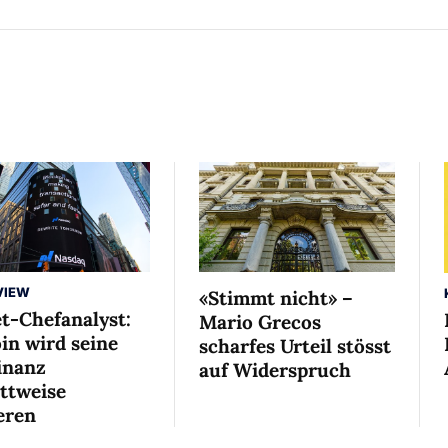
VIEW
«Stimmt nicht» –
et-Chefanalyst:
Mario Grecos
in wird seine
scharfes Urteil stösst
nanz
auf Widerspruch
ittweise
eren