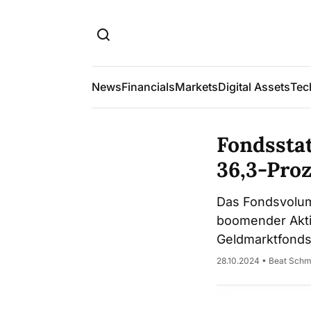
News
Financials
Markets
Digital Assets
Tec
Fondssta
36,3-Pro
Das Fondsvolume
boomender Akti
Geldmarktfonds
28.10.2024 • Beat Schm