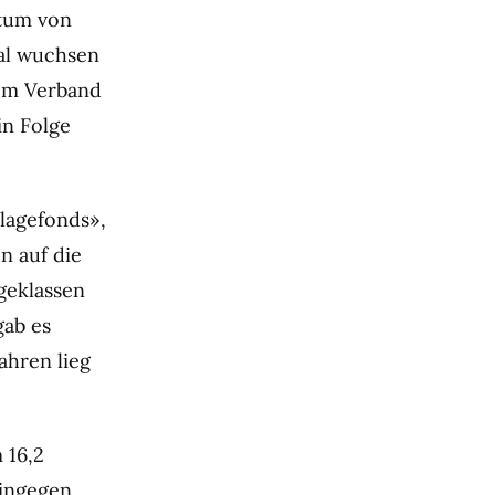
stum von
tal wuchsen
dem Verband
in Folge
nlagefonds»,
n auf die
geklassen
gab es
ahren lieg
 16,2
hingegen