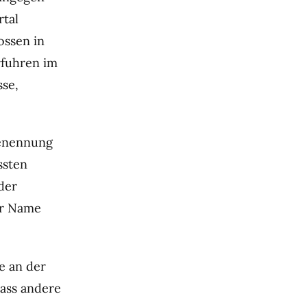
rtal
ossen in
rfuhren im
sse,
enennung
ssten
der
er Name
e an der
dass andere