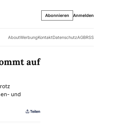
Abonnieren
Anmelden
About
Werbung
Kontakt
Datenschutz
AGB
RSS
kommt auf
rotz
nen- und
Teilen