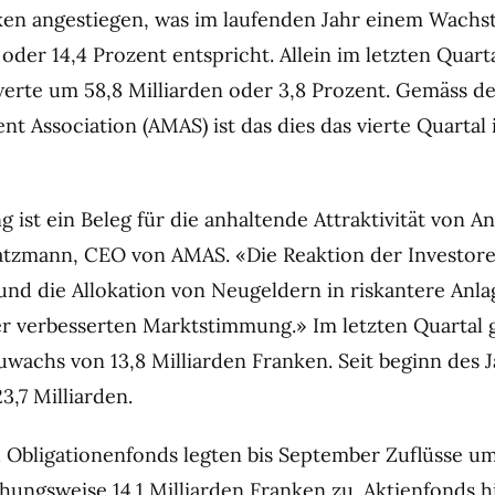
ken angestiegen, was im laufenden Jahr einem Wach
 oder 14,4 Prozent entspricht. Allein im letzten Quar
erte um 58,8 Milliarden oder 3,8 Prozent. Gemäss 
t Association (AMAS) ist das dies das vierte Quartal 
 ist ein Beleg für die anhaltende Attraktivität von A
atzmann, CEO von AMAS. «Die Reaktion der Investore
nd die Allokation von Neugeldern in riskantere Anla
r verbesserten Marktstimmung.» Im letzten Quartal 
wachs von 13,8 Milliarden Franken. Seit beginn des J
3,7 Milliarden.
Obligationenfonds legten bis September Zuflüsse um
ehungsweise 14.1 Milliarden Franken zu. Aktienfonds 