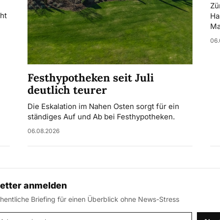
Zü
ht
Ha
Ma
06.
Festhypotheken seit Juli
deutlich teurer
Die Eskalation im Nahen Osten sorgt für ein
ständiges Auf und Ab bei Festhypotheken.
06.08.2026
etter anmelden
entliche Briefing für einen Überblick ohne News-Stress
-Adresse