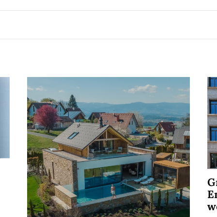
G
E
w