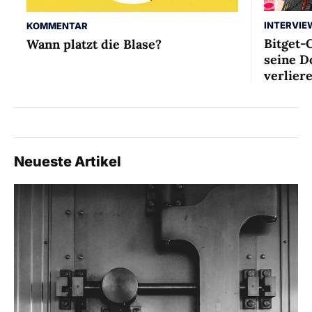
INTERVIE
KOMMENTAR
Bitget-
Wann platzt die Blase?
seine D
verlier
Neueste Artikel