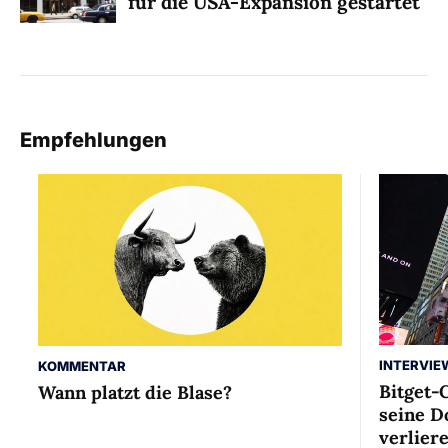
für die USA-Expansion gestartet
Empfehlungen
INTERVIE
KOMMENTAR
Bitget-
Wann platzt die Blase?
seine D
verlier