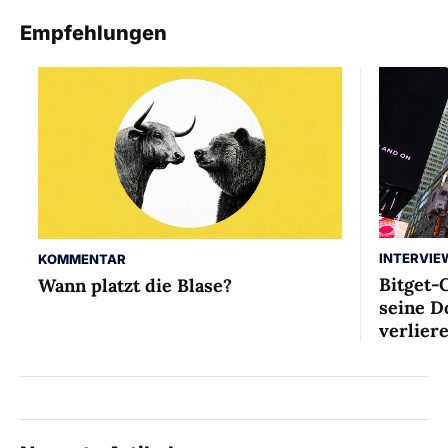
Empfehlungen
INTERVIE
KOMMENTAR
Bitget-
Wann platzt die Blase?
seine D
verlier