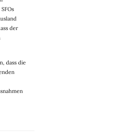
r SFOs
Ausland
dass der
n
n, dass die
renden
assnahmen