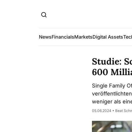
News
Financials
Markets
Digital Assets
Tec
Studie: S
600 Mill
Single Family O
veröffentlichte
weniger als eine
05.06.2024 • Beat Sch