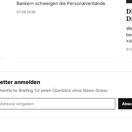
Bankern schweigen die Personalverbände.
D
07.08.2026
D
We
be
«s
07.
etter anmelden
entliche Briefing für einen Überblick ohne News-Stress
-Adresse
Absc