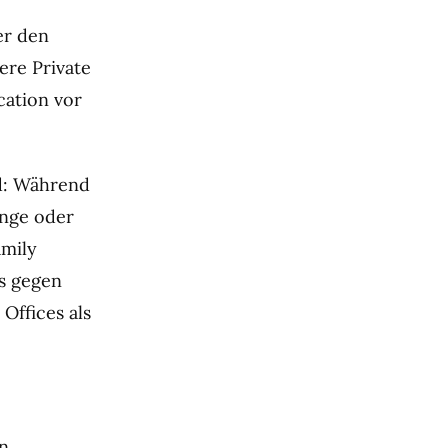
er den
ere Private
cation vor
ld: Während
inge oder
amily
as gegen
Offices als
en