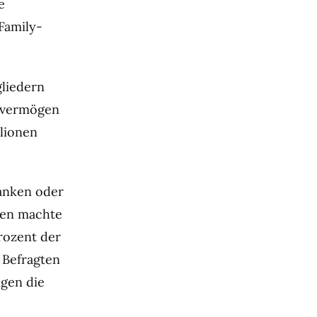
e
Family-
gliedern
overmögen
llionen
anken oder
gten machte
rozent der
n Befragten
lgen die