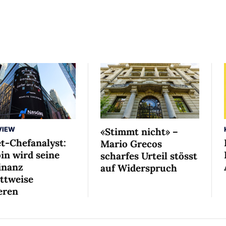
VIEW
«Stimmt nicht» –
et-Chefanalyst:
Mario Grecos
in wird seine
scharfes Urteil stösst
nanz
auf Widerspruch
ittweise
eren