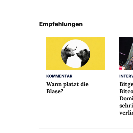
Empfehlungen
INTER
KOMMENTAR
Bitg
Wann platzt die
Bitco
Blase?
Domi
schr
verli