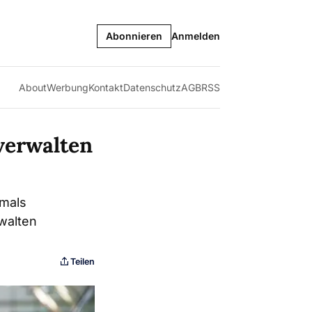
Abonnieren
Anmelden
About
Werbung
Kontakt
Datenschutz
AGB
RSS
 verwalten
tmals
rwalten
Teilen