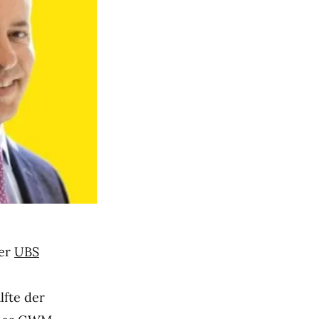
der
UBS
lfte der