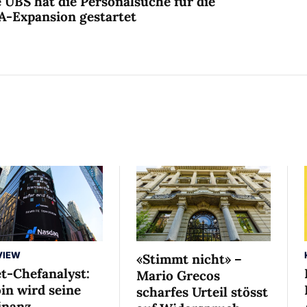
 UBS hat die Personalsuche für die
A-Expansion gestartet
VIEW
«Stimmt nicht» –
et-Chefanalyst:
Mario Grecos
in wird seine
scharfes Urteil stösst
nanz