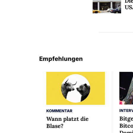
Die
US
Empfehlungen
INTER
KOMMENTAR
Bitg
Wann platzt die
Bitco
Blase?
Domi