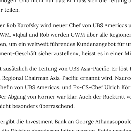
mögen. Und nicht nur das: Er muss sich die Leitun
 teilen.
er Rob Karofsky wird neuer Chef von UBS Americas 
GWM. «Iqbal und Rob werden GWM über alle Regione
en, um ein weltweit führendes Kundenangebot für u
nt-Geschäft sicherzustellen», heisst es in einer Mi
zusätzlich die Leitung von UBS Asia-Pacific. Er lös
 Regional Chairman Asia-Pacific ernannt wird. Naure
hefin von UBS Americas, und Ex-CS-Chef Ulrich Kör
Der Abgang von Körner war klar. Auch der Rücktritt 
icht besonders überraschend.
ergibt die Investment Bank an George Athanasopoul
e die Division gemeinsam leiten werden. Beide werden