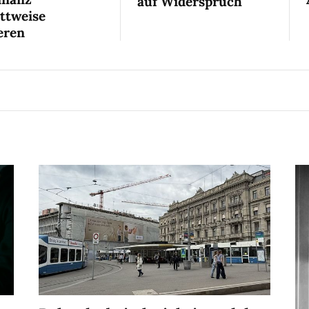
auf Widerspruch
ittweise
eren