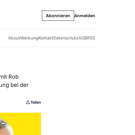
Abonnieren
Anmelden
About
Werbung
Kontakt
Datenschutz
AGB
RSS
mit Rob
ung bei der
Teilen