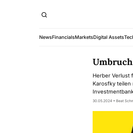
News
Financials
Markets
Digital Assets
Tec
Umbruch 
Herber Verlust 
Karosfky teilen
Investmentbank
30.05.2024 • Beat Sch