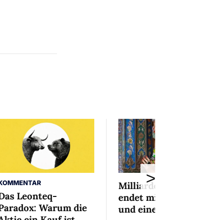
>
KOMMENTAR
Milliardenaffäre
Das Leonteq-
endet mit Mini-Busse
Paradox: Warum die
und einem Bedingten
Aktie ein Kauf ist