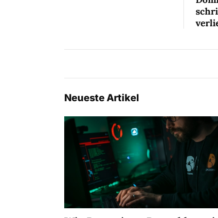
schr
verli
Neueste Artikel