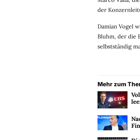
der Konzernleit
Damian Vogel wi
Bluhm, der die B
selbstständig m
Mehr zum Th
Vo
le
Na
Fi