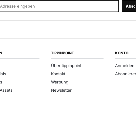
-Adresse
Absc
N
TIPPINPOINT
KONTO
Über tippinpoint
Anmelden
ials
Kontakt
Abonniere
s
Werbung
 Assets
Newsletter
t
e