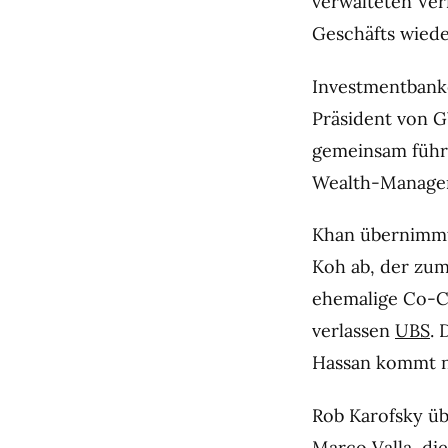
verwalteten Ver
Geschäfts wieder
Investmentbank
Präsident von 
gemeinsam führ
Wealth-Manageme
Khan übernimmt 
Koh ab, der zum
ehemalige Co-C
verlassen
UBS
. 
Hassan kommt n
Rob Karofsky üb
Marco Valla, di