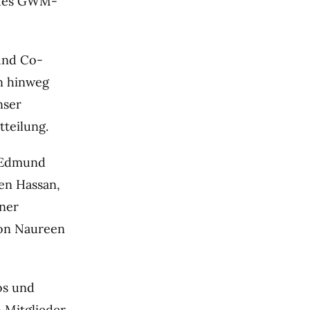
g des GWM-
und Co-
n hinweg
nser
tteilung.
t Edmund
en Hassan,
ner
von Naureen
os und
 Mitglieder