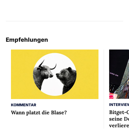
Empfehlungen
INTERVIE
KOMMENTAR
Bitget-
Wann platzt die Blase?
seine D
verlier