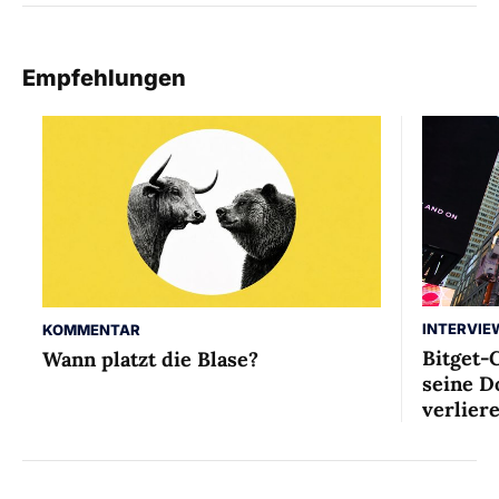
Empfehlungen
INTERVIE
KOMMENTAR
Bitget-
Wann platzt die Blase?
seine D
verlier