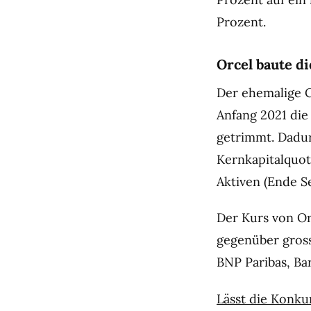
Prozent.
Orcel baute d
Der ehemalige C
Anfang 2021 die
getrimmt. Dadur
Kernkapitalquot
Aktiven (Ende S
Der Kurs von Orc
gegenüber gross
BNP Paribas, Bar
Lässt die Konkur