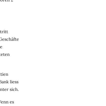
ritt
 Geschäfte
te
teten
ktien
ank liess
nter sich.
enn es