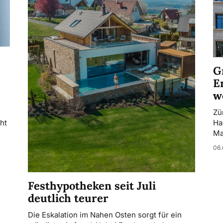
G
E
w
Zü
ht
Ha
Ma
06.
Festhypotheken seit Juli
deutlich teurer
Die Eskalation im Nahen Osten sorgt für ein