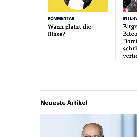
INTER
KOMMENTAR
Bitg
Wann platzt die
Bitco
Blase?
Domi
schr
verli
Neueste Artikel