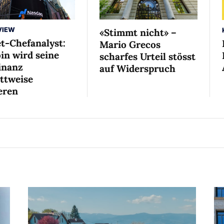
VIEW
«Stimmt nicht» –
et-Chefanalyst:
Mario Grecos
in wird seine
scharfes Urteil stösst
nanz
auf Widerspruch
ittweise
eren