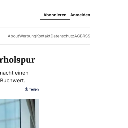
Abonnieren
Anmelden
About
Werbung
Kontakt
Datenschutz
AGB
RSS
erholspur
 macht einen
 Buchwert.
Teilen