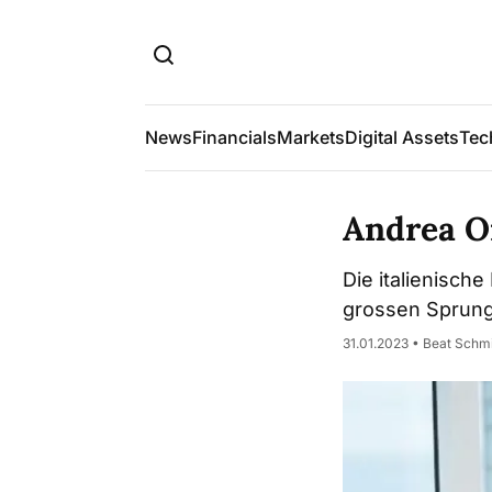
News
Financials
Markets
Digital Assets
Tec
Andrea Or
Die italienisch
grossen Sprung
31.01.2023 • Beat Schm