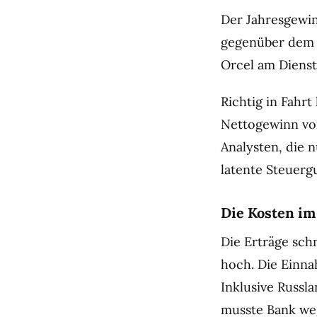
Der Jahresgewinn
gegenüber dem V
Orcel am Dienst
Richtig in Fahrt
Nettogewinn von
Analysten, die 
latente Steuerg
Die Kosten im 
Die Erträge schn
hoch. Die Einna
Inklusive Russl
musste Bank weg