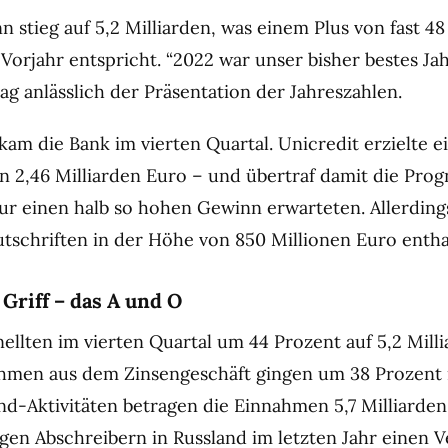
 stieg auf 5,2 Milliarden, was einem Plus von fast 4
orjahr entspricht. “2022 war unser bisher bestes Jahr
ag anlässlich der Präsentation der Jahreszahlen.
 kam die Bank im vierten Quartal. Unicredit erzielte e
 2,46 Milliarden Euro – und übertraf damit die Pro
nur einen halb so hohen Gewinn erwarteten. Allerding
utschriften in der Höhe von 850 Millionen Euro entha
Griff – das A und O
ellten im vierten Quartal um 44 Prozent auf 5,2 Mill
hmen aus dem Zinsengeschäft gingen um 38 Prozent 
and-Aktivitäten betragen die Einnahmen 5,7 Milliarden
en Abschreibern in Russland im letzten Jahr einen V