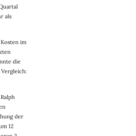
Quartal
r als
e Kosten im
tzten
onnte die
 Vergleich:
 Ralph
den
öhung der
um 12
loren 2