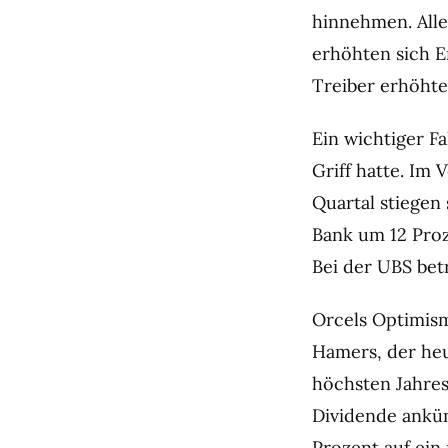
hinnehmen. Alle
erhöhten sich E
Treiber erhöhter 
Ein wichtiger F
Griff hatte. Im 
Quartal stiegen 
Bank um 12 Proz
Bei der UBS bet
Orcels Optimism
Hamers, der heu
höchsten Jahres
Dividende ankün
Prozent auf ein