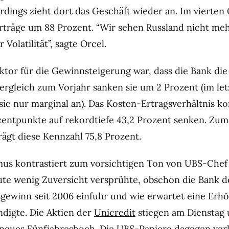
rdings zieht dort das Geschäft wieder an. Im vierten 
rträge um 88 Prozent. “Wir sehen Russland nicht meh
Volatilität”, sagte Orcel.
aktor für die Gewinnsteigerung war, dass die Bank di
Vergleich zum Vorjahr sanken sie um 2 Prozent (im le
sie nur marginal an). Das Kosten-Ertragsverhältnis k
entpunkte auf rekordtiefe 43,2 Prozent senken. Zum
rägt diese Kennzahl 75,8 Prozent.
us kontrastiert zum vorsichtigen Ton von UBS-Chef
te wenig Zuversicht versprühte, obschon die Bank 
gewinn seit 2006 einfuhr und wie erwartet eine Erh
digte. Die Aktien der
Unicredit
stiegen am Dienstag 
 neues Fünfjahreshoch. Die UBS-Papiere dagegen ver