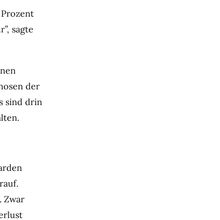
8 Prozent
”, sagte
inen
gnosen der
s sind drin
lten.
iarden
rauf.
. Zwar
erlust