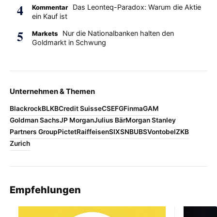
Das Leonteq-Paradox: Warum die Aktie
Kommentar
ein Kauf ist
Nur die Nationalbanken halten den
Markets
Goldmarkt in Schwung
Unternehmen & Themen
Blackrock
BLKB
Credit Suisse
CS
EFG
Finma
GAM
Goldman Sachs
JP Morgan
Julius Bär
Morgan Stanley
Partners Group
Pictet
Raiffeisen
SIX
SNB
UBS
Vontobel
ZKB
Zurich
Empfehlungen